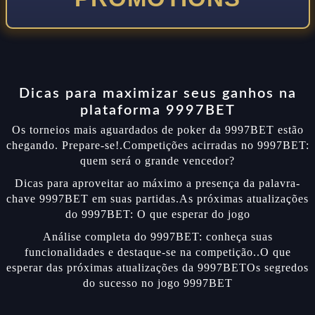
Dicas para maximizar seus ganhos na
plataforma 9997BET
Os torneios mais aguardados de poker da 9997BET estão
chegando. Prepare-se!.Competições acirradas no 9997BET:
quem será o grande vencedor?
Dicas para aproveitar ao máximo a presença da palavra-
chave 9997BET em suas partidas.As próximas atualizações
do 9997BET: O que esperar do jogo
Análise completa do 9997BET: conheça suas
funcionalidades e destaque-se na competição..O que
esperar das próximas atualizações da 9997BETOs segredos
do sucesso no jogo 9997BET