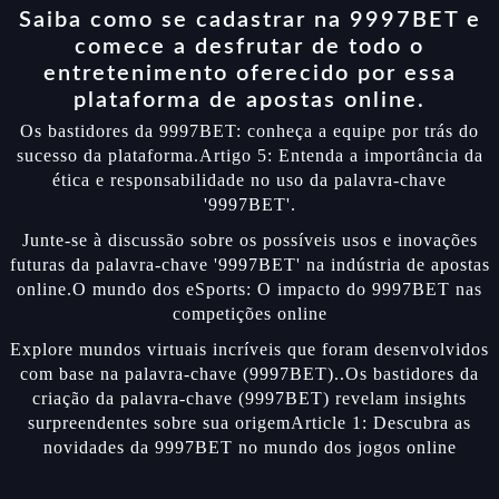
Saiba como se cadastrar na 9997BET e
comece a desfrutar de todo o
entretenimento oferecido por essa
plataforma de apostas online.
Os bastidores da 9997BET: conheça a equipe por trás do
sucesso da plataforma.Artigo 5: Entenda a importância da
ética e responsabilidade no uso da palavra-chave
'9997BET'.
Junte-se à discussão sobre os possíveis usos e inovações
futuras da palavra-chave '9997BET' na indústria de apostas
online.O mundo dos eSports: O impacto do 9997BET nas
competições online
Explore mundos virtuais incríveis que foram desenvolvidos
com base na palavra-chave (9997BET)..Os bastidores da
criação da palavra-chave (9997BET) revelam insights
surpreendentes sobre sua origemArticle 1: Descubra as
novidades da 9997BET no mundo dos jogos online