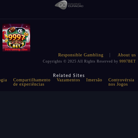
Responsible Gambling
About us
Copyrights © 2025 All Rights Reserved by
9997BET
Related Sites
ogia
Compartilhamento
Vazamentos
Imersão
Controvérsia
de experiências
nos Jogos