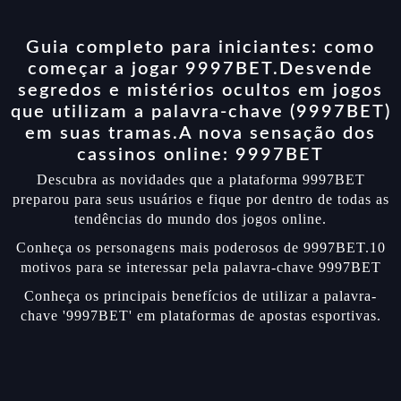
Guia completo para iniciantes: como
começar a jogar 9997BET.Desvende
segredos e mistérios ocultos em jogos
que utilizam a palavra-chave (9997BET)
em suas tramas.A nova sensação dos
cassinos online: 9997BET
Descubra as novidades que a plataforma 9997BET
preparou para seus usuários e fique por dentro de todas as
tendências do mundo dos jogos online.
Conheça os personagens mais poderosos de 9997BET.10
motivos para se interessar pela palavra-chave 9997BET
Conheça os principais benefícios de utilizar a palavra-
chave '9997BET' em plataformas de apostas esportivas.