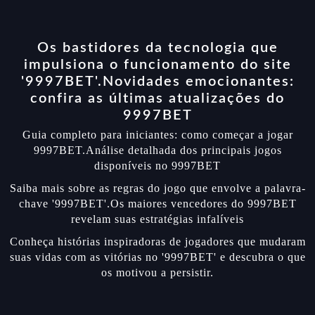
Os bastidores da tecnologia que
impulsiona o funcionamento do site
'9997BET'.Novidades emocionantes:
confira as últimas atualizações do
9997BET
Guia completo para iniciantes: como começar a jogar
9997BET.Análise detalhada dos principais jogos
disponíveis no 9997BET
Saiba mais sobre as regras do jogo que envolve a palavra-
chave '9997BET'.Os maiores vencedores do 9997BET
revelam suas estratégias infalíveis
Conheça histórias inspiradoras de jogadores que mudaram
suas vidas com as vitórias no '9997BET' e descubra o que
os motivou a persistir.